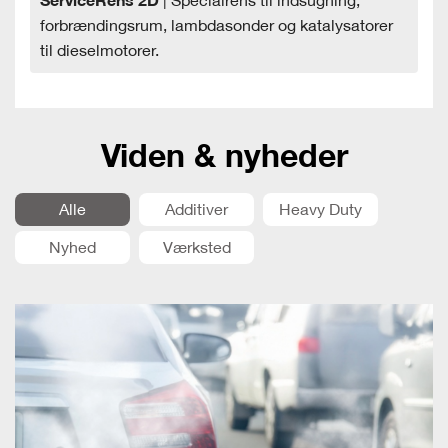
ServiceRens 2D
| Specialrens til indsugning,
forbrændingsrum, lambdasonder og katalysatorer
til dieselmotorer.
Viden & nyheder
Alle
Additiver
Heavy Duty
Nyhed
Værksted