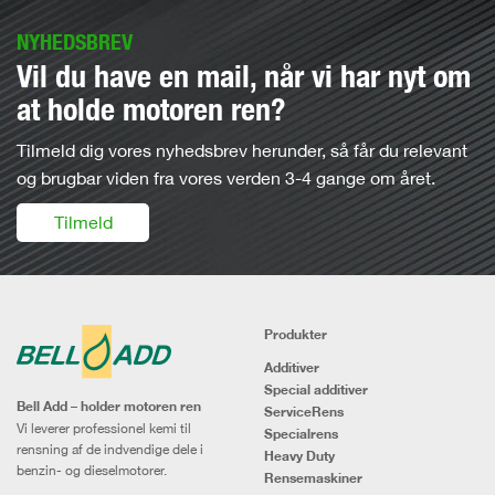
NYHEDSBREV
Vil du have en mail, når vi har nyt om
at holde motoren ren?
Tilmeld dig vores nyhedsbrev herunder, så får du relevant
og brugbar viden fra vores verden 3-4 gange om året.
Tilmeld
Produkter
Additiver
Special additiver
Bell Add – holder motoren ren
ServiceRens
Vi leverer professionel kemi til
Specialrens
rensning af de indvendige dele i
Heavy Duty
benzin- og dieselmotorer.
Rensemaskiner