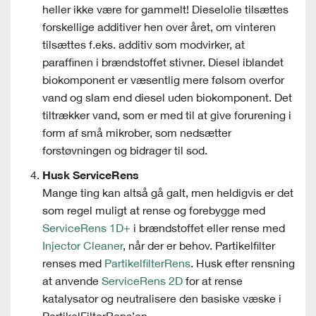
heller ikke være for gammelt! Dieselolie tilsættes
forskellige additiver hen over året, om vinteren
tilsættes f.eks. additiv som modvirker, at
paraffinen i brændstoffet stivner. Diesel iblandet
biokomponent er væsentlig mere følsom overfor
vand og slam end diesel uden biokomponent. Det
tiltrækker vand, som er med til at give forurening i
form af små mikrober, som nedsætter
forstøvningen og bidrager til sod.
Husk ServiceRens
Mange ting kan altså gå galt, men heldigvis er det
som regel muligt at rense og forebygge med
ServiceRens 1D+
i brændstoffet eller rense med
Injector Cleaner
, når der er behov. Partikelfilter
renses med
PartikelfilterRens
. Husk efter rensning
at anvende
ServiceRens 2D
for at rense
katalysator og neutralisere den basiske væske i