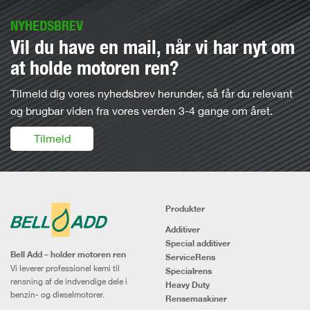
NYHEDSBREV
Vil du have en mail, når vi har nyt om
at holde motoren ren?
Tilmeld dig vores nyhedsbrev herunder, så får du relevant
og brugbar viden fra vores verden 3-4 gange om året.
Tilmeld
Produkter
Additiver
Special additiver
Bell Add – holder motoren ren
ServiceRens
Vi leverer professionel kemi til
Specialrens
rensning af de indvendige dele i
Heavy Duty
benzin- og dieselmotorer.
Rensemaskiner