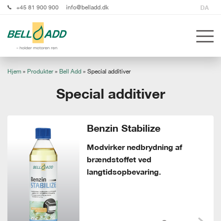
+45 81 900 900
info@belladd.dk
DA
Hjem
»
Produkter
»
Bell Add
»
Special additiver
Special additiver
Benzin Stabilize
Modvirker nedbrydning af
brændstoffet ved
langtidsopbevaring.