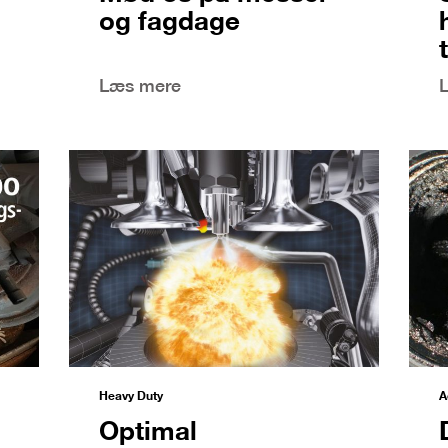
og fagdage
Læs mere
Heavy Duty
A
Optimal