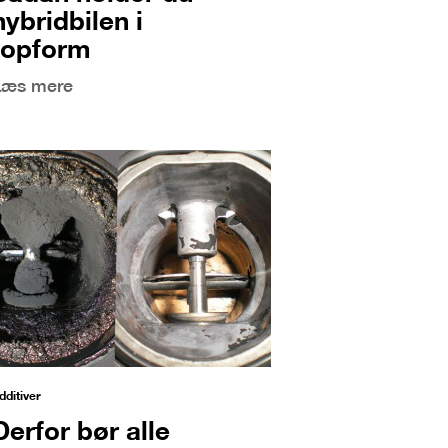
hybridbilen i
topform
Læs mere
dditiver
Derfor bør alle