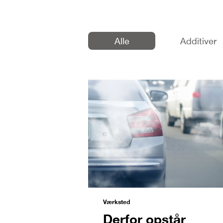
Alle
Additiver
Værksted
Derfor opstår