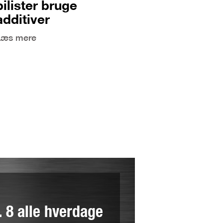
bilister bruge
additiver
Læs mere
l. 8 alle hverdage