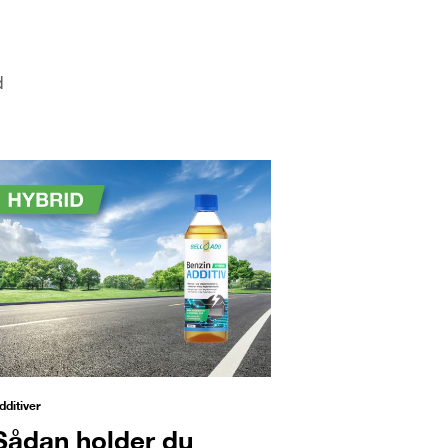
d
dditiver
Sådan holder du