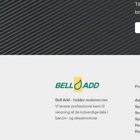
Ti
br
Pr
Bell Add – holder motoren ren
Ad
Vi leverer professionel kemi til
Sp
rensning af de indvendige dele i
Se
benzin- og dieselmotorer.
Sp
He
Re