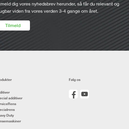
lmeld dig vores nyhedsbrev herunder, så får du relevant og
ugbar viden fra vores verden 3-4 gange om året.
Tilmeld
odukter
Følg os
ditiver
ecial additiver
rviceRens
ecialrens
avy Duty
nsemaskiner