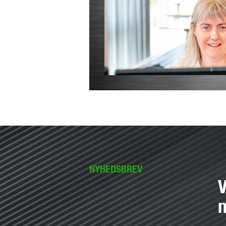
NYHEDSBREV
V
n