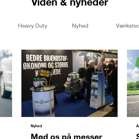
Viden & nyheder
Heavy Duty
Nyhed
Værkste
Nyhed
A
Mød os på messer