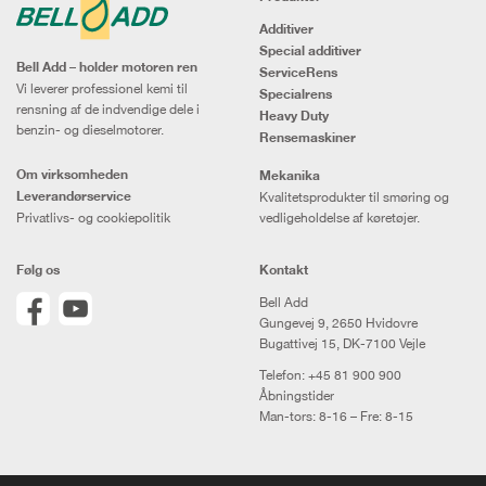
Additiver
Special additiver
Bell Add – holder motoren ren
ServiceRens
Vi leverer professionel kemi til
Specialrens
rensning af de indvendige dele i
Heavy Duty
benzin- og dieselmotorer.
Rensemaskiner
Om virksomheden
Mekanika
Leverandørservice
Kvalitetsprodukter til smøring og
Privatlivs- og cookiepolitik
vedligeholdelse af køretøjer.
Følg os
Kontakt
Bell Add
Gungevej 9, 2650 Hvidovre
Bugattivej 15, DK-7100 Vejle
Telefon:
+45 81 900 900
Åbningstider
Man-tors: 8-16 – Fre: 8-15