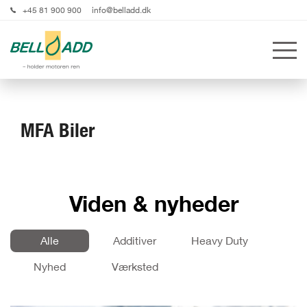
+45 81 900 900
info@belladd.dk
MFA Biler
Viden & nyheder
Alle
Additiver
Heavy Duty
Nyhed
Værksted