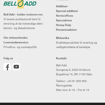
Additiver
Special additiver
Bell Add – holder motoren ren
ServiceRens
Vi leverer professionel kemi til
Specialrens
rensning af de indvendige dele i
Heavy Duty
benzin- og dieselmotorer.
Rensemaskiner
Om virksomheden
Mekanika
Leverandørservice
Kvalitetsprodukter til smøring og
Privatlivs- og cookiepolitik
vedligeholdelse af køretøjer.
Følg os
Kontakt
Bell Add
Gungevej 9, 2650 Hvidovre
Bugattivej 15, DK-7100 Vejle
Telefon:
+45 81 900 900
Åbningstider
Man-tors: 8-16 – Fre: 8-15