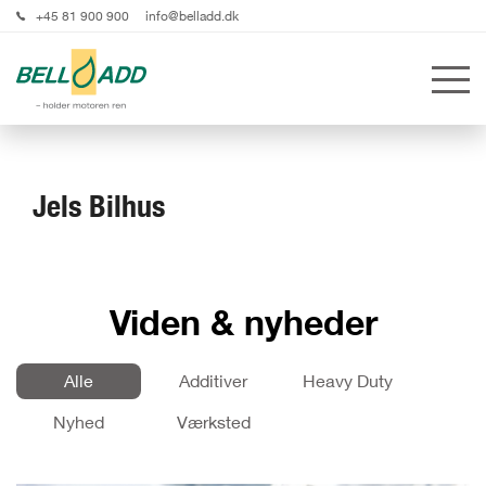
+45 81 900 900
info@belladd.dk
Jels Bilhus
Viden & nyheder
Alle
Additiver
Heavy Duty
Nyhed
Værksted