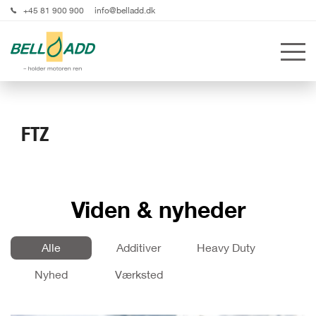
+45 81 900 900
info@belladd.dk
FTZ
Viden & nyheder
Alle
Additiver
Heavy Duty
Nyhed
Værksted