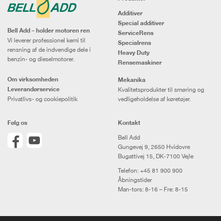
Additiver
Special additiver
Bell Add – holder motoren ren
ServiceRens
Vi leverer professionel kemi til
Specialrens
rensning af de indvendige dele i
Heavy Duty
benzin- og dieselmotorer.
Rensemaskiner
Om virksomheden
Mekanika
Leverandørservice
Kvalitetsprodukter til smøring og
Privatlivs- og cookiepolitik
vedligeholdelse af køretøjer.
Følg os
Kontakt
Bell Add
Gungevej 9, 2650 Hvidovre
Bugattivej 15, DK-7100 Vejle
Telefon:
+45 81 900 900
Åbningstider
Man-tors: 8-16 – Fre: 8-15