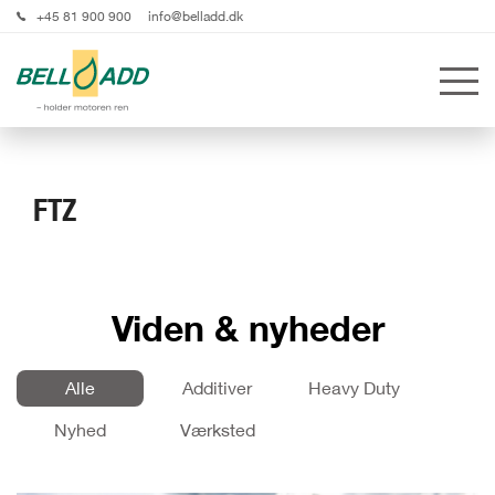
+45 81 900 900
info@belladd.dk
FTZ
Viden & nyheder
Alle
Additiver
Heavy Duty
Nyhed
Værksted