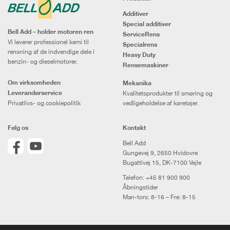
Additiver
Special additiver
Bell Add – holder motoren ren
ServiceRens
Vi leverer professionel kemi til
Specialrens
rensning af de indvendige dele i
Heavy Duty
benzin- og dieselmotorer.
Rensemaskiner
Om virksomheden
Mekanika
Leverandørservice
Kvalitetsprodukter til smøring og
Privatlivs- og cookiepolitik
vedligeholdelse af køretøjer.
Følg os
Kontakt
Bell Add
Gungevej 9, 2650 Hvidovre
Bugattivej 15, DK-7100 Vejle
Telefon:
+45 81 900 900
Åbningstider
Man-tors: 8-16 – Fre: 8-15