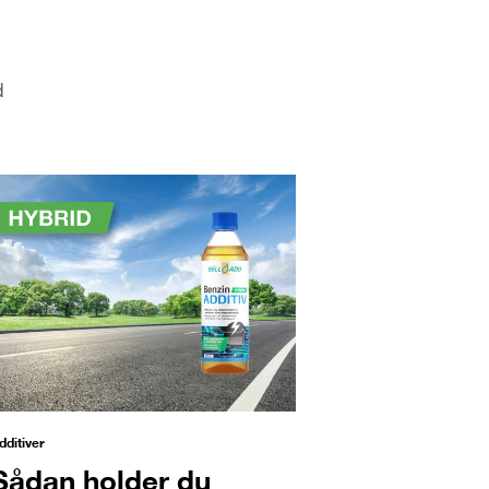
d
dditiver
Sådan holder du