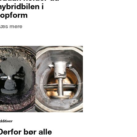
hybridbilen i
topform
Læs mere
dditiver
Derfor bør alle