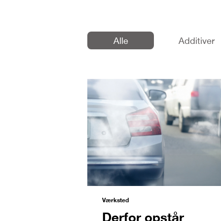
Alle
Additiver
Værksted
Derfor opstår