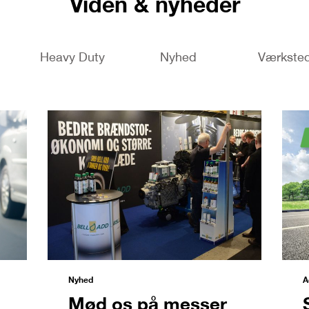
Viden & nyheder
Heavy Duty
Nyhed
Værkste
Nyhed
A
Mød os på messer