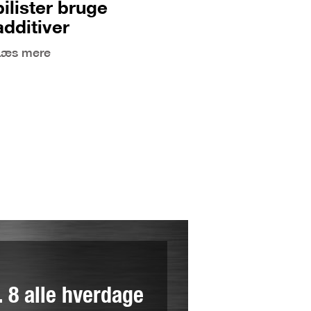
bilister bruge
additiver
Læs mere
l. 8 alle hverdage