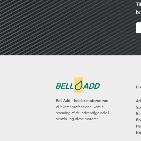
Ti
br
Pr
Bell Add – holder motoren ren
Ad
Vi leverer professionel kemi til
Sp
rensning af de indvendige dele i
Se
benzin- og dieselmotorer.
Sp
He
Re