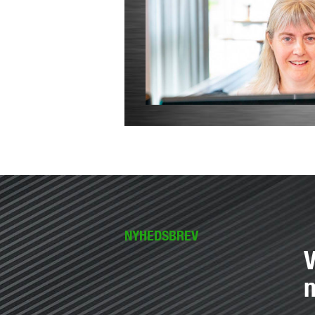
NYHEDSBREV
V
n