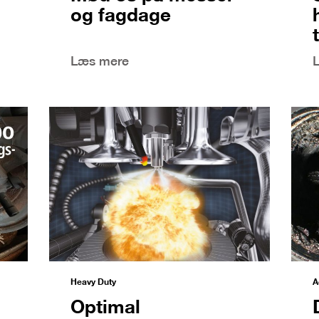
og fagdage
Læs mere
Heavy Duty
A
Optimal