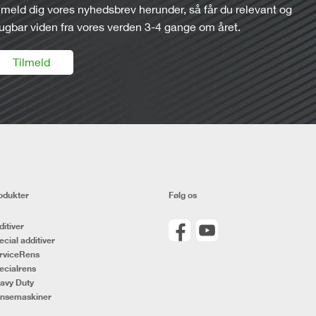
lmeld dig vores nyhedsbrev herunder, så får du relevant og
ugbar viden fra vores verden 3-4 gange om året.
Tilmeld
odukter
Følg os
ditiver
ecial additiver
rviceRens
ecialrens
avy Duty
nsemaskiner