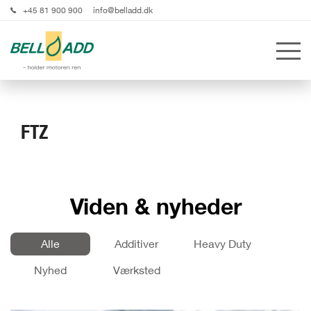
+45 81 900 900
info@belladd.dk
FTZ
Viden & nyheder
Alle
Additiver
Heavy Duty
Nyhed
Værksted