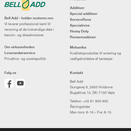
Additiver
Special additiver
Bell Add – holder motoren ren
ServiceRens
Vi leverer professionel kemi til
Specialrens
rensning af de indvendige dele i
Heavy Duty
benzin- og dieselmotorer.
Rensemaskiner
Om virksomheden
Mekanika
Leverandørservice
Kvalitetsprodukter til smøring og
Privatlivs- og cookiepolitik
vedligeholdelse af køretøjer.
Følg os
Kontakt
Bell Add
Gungevej 9, 2650 Hvidovre
Bugattivej 15, DK-7100 Vejle
Telefon:
+45 81 900 900
Åbningstider
Man-tors: 8-16 – Fre: 8-15