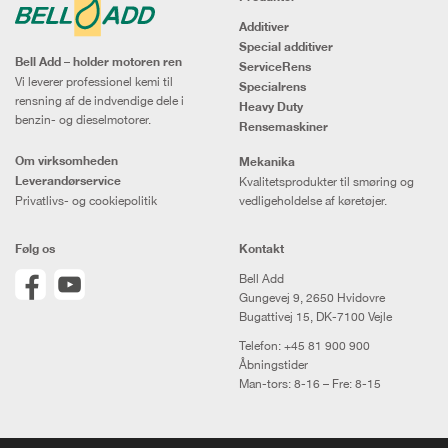
Additiver
Special additiver
Bell Add – holder motoren ren
ServiceRens
Vi leverer professionel kemi til
Specialrens
rensning af de indvendige dele i
Heavy Duty
benzin- og dieselmotorer.
Rensemaskiner
Om virksomheden
Mekanika
Leverandørservice
Kvalitetsprodukter til smøring og
Privatlivs- og cookiepolitik
vedligeholdelse af køretøjer.
Følg os
Kontakt
Bell Add
Gungevej 9, 2650 Hvidovre
Bugattivej 15, DK-7100 Vejle
Telefon:
+45 81 900 900
Åbningstider
Man-tors: 8-16 – Fre: 8-15