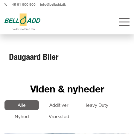
+45 81 900 900
info@belladd.dk
Daugaard Biler
Viden & nyheder
Alle
Additiver
Heavy Duty
Nyhed
Værksted