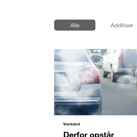
Alle
Additiver
Værksted
Derfor opstår