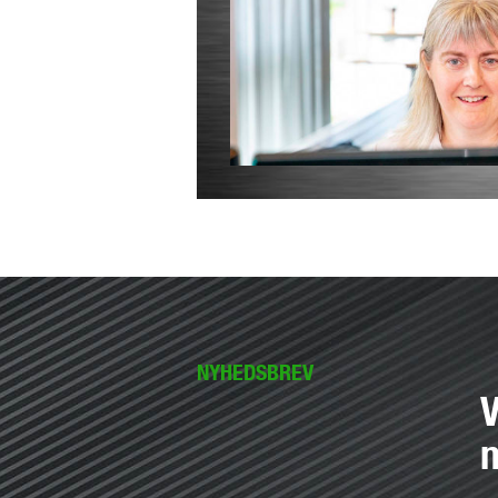
NYHEDSBREV
V
n