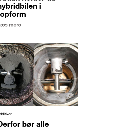
hybridbilen i
topform
Læs mere
dditiver
Derfor bør alle