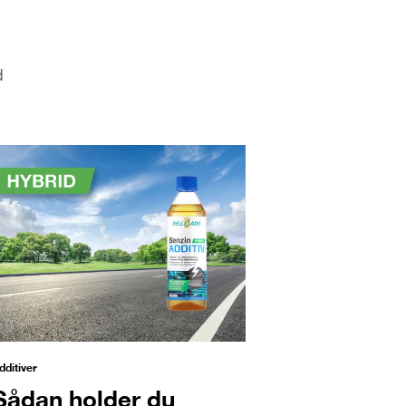
d
dditiver
Sådan holder du