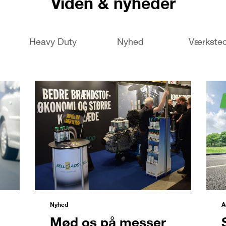
Viden & nyheder
Heavy Duty
Nyhed
Værkste
Nyhed
A
Mød os på messer