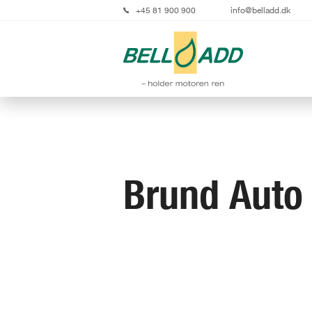
+45 81 900 900
info@belladd.dk
Brund Auto