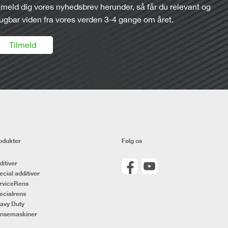
lmeld dig vores nyhedsbrev herunder, så får du relevant og
ugbar viden fra vores verden 3-4 gange om året.
Tilmeld
odukter
Følg os
ditiver
ecial additiver
rviceRens
ecialrens
avy Duty
nsemaskiner