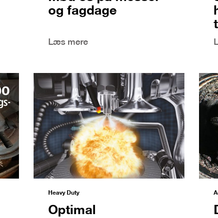
og fagdage
Læs mere
Heavy Duty
A
Optimal