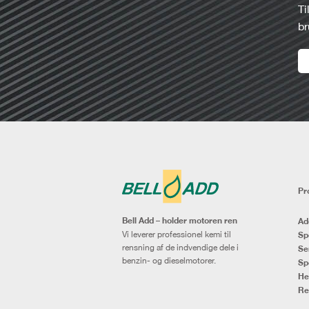
Ti
br
Pr
Bell Add – holder motoren ren
Ad
Vi leverer professionel kemi til
Sp
rensning af de indvendige dele i
Se
benzin- og dieselmotorer.
Sp
He
Re