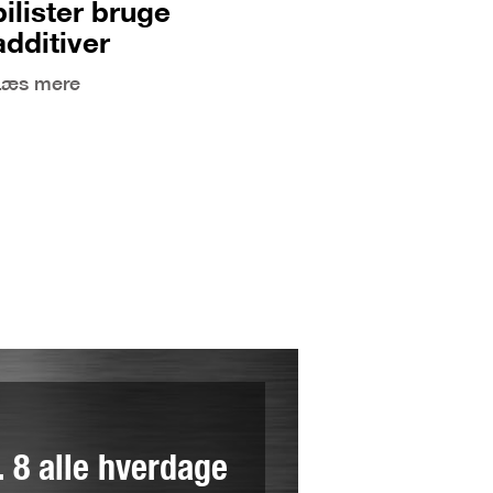
bilister bruge
additiver
Læs mere
l. 8 alle hverdage