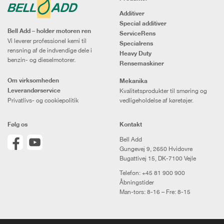
Additiver
Special additiver
Bell Add – holder motoren ren
ServiceRens
Vi leverer professionel kemi til
Specialrens
rensning af de indvendige dele i
Heavy Duty
benzin- og dieselmotorer.
Rensemaskiner
Om virksomheden
Mekanika
Leverandørservice
Kvalitetsprodukter til smøring og
Privatlivs- og cookiepolitik
vedligeholdelse af køretøjer.
Følg os
Kontakt
Bell Add
Gungevej 9, 2650 Hvidovre
Bugattivej 15, DK-7100 Vejle
Telefon:
+45 81 900 900
Åbningstider
Man-tors: 8-16 – Fre: 8-15