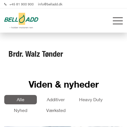
+45 81 900 900
info@belladd.dk
Brdr. Walz Tønder
Viden & nyheder
Alle
Additiver
Heavy Duty
Nyhed
Værksted