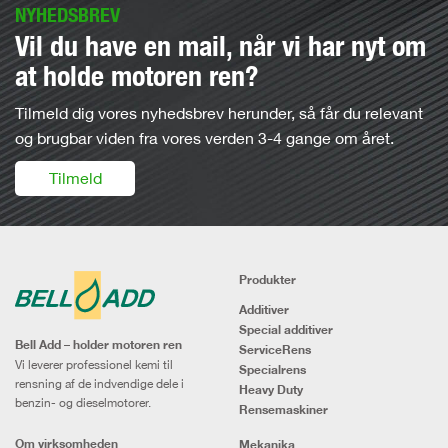
NYHEDSBREV
Vil du have en mail, når vi har nyt om
at holde motoren ren?
Tilmeld dig vores nyhedsbrev herunder, så får du relevant
og brugbar viden fra vores verden 3-4 gange om året.
Tilmeld
Produkter
Additiver
Special additiver
Bell Add – holder motoren ren
ServiceRens
Vi leverer professionel kemi til
Specialrens
rensning af de indvendige dele i
Heavy Duty
benzin- og dieselmotorer.
Rensemaskiner
Om virksomheden
Mekanika