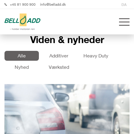
+45 81 900 900
info@belladd.dk
DA
Viden & nyheder
Alle
Additiver
Heavy Duty
Nyhed
Værksted