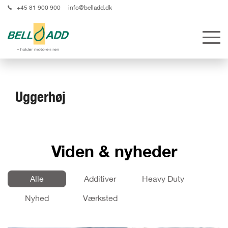
+45 81 900 900
info@belladd.dk
Uggerhøj
Viden & nyheder
Alle
Additiver
Heavy Duty
Nyhed
Værksted