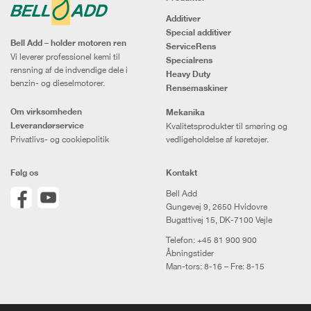
Additiver
Special additiver
Bell Add – holder motoren ren
ServiceRens
Vi leverer professionel kemi til
Specialrens
rensning af de indvendige dele i
Heavy Duty
benzin- og dieselmotorer.
Rensemaskiner
Om virksomheden
Mekanika
Leverandørservice
Kvalitetsprodukter til smøring og
Privatlivs- og cookiepolitik
vedligeholdelse af køretøjer.
Følg os
Kontakt
Bell Add
Gungevej 9, 2650 Hvidovre
Bugattivej 15, DK-7100 Vejle
Telefon:
+45 81 900 900
Åbningstider
Man-tors: 8-16 – Fre: 8-15