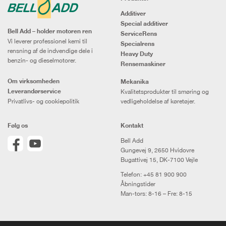
Additiver
Special additiver
Bell Add – holder motoren ren
ServiceRens
Vi leverer professionel kemi til
Specialrens
rensning af de indvendige dele i
Heavy Duty
benzin- og dieselmotorer.
Rensemaskiner
Om virksomheden
Mekanika
Leverandørservice
Kvalitetsprodukter til smøring og
Privatlivs- og cookiepolitik
vedligeholdelse af køretøjer.
Følg os
Kontakt
Bell Add
Gungevej 9, 2650 Hvidovre
Bugattivej 15, DK-7100 Vejle
Telefon:
+45 81 900 900
Åbningstider
Man-tors: 8-16 – Fre: 8-15