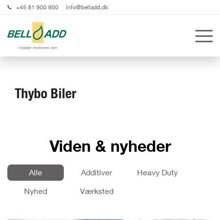
+45 81 900 900
info@belladd.dk
Thybo Biler
Viden & nyheder
Alle
Additiver
Heavy Duty
Nyhed
Værksted