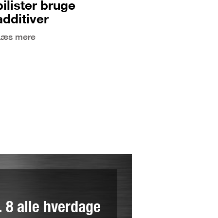
bilister bruge
additiver
Læs mere
l. 8 alle hverdage