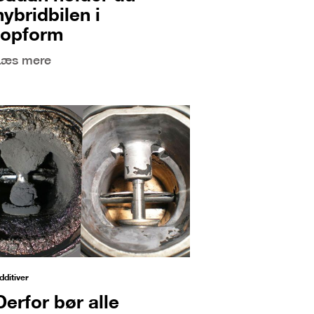
hybridbilen i
topform
Læs mere
dditiver
Derfor bør alle