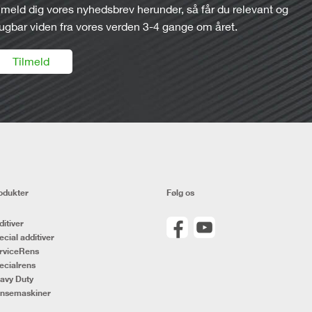
lmeld dig vores nyhedsbrev herunder, så får du relevant og
ugbar viden fra vores verden 3-4 gange om året.
Tilmeld
odukter
Følg os
ditiver
ecial additiver
rviceRens
ecialrens
avy Duty
nsemaskiner