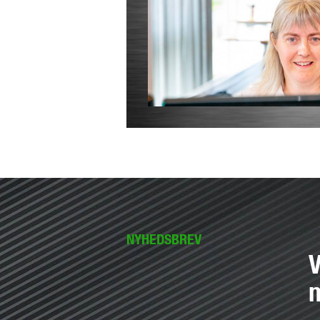
NYHEDSBREV
V
n