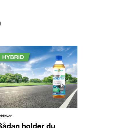
d
dditiver
Sådan holder du