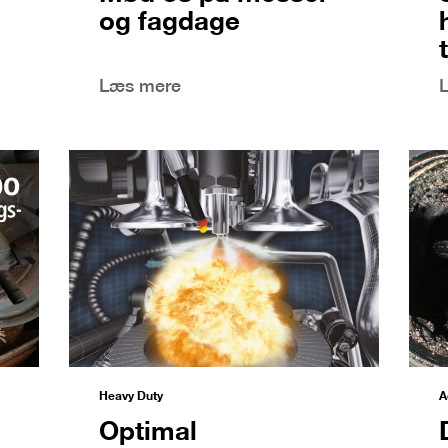
og fagdage
Læs mere
Heavy Duty
A
Optimal