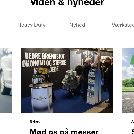
Viden & nyheder
Heavy Duty
Nyhed
Værkste
Nyhed
A
Mød os på messer