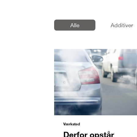
Alle
Additiver
Værksted
Derfor opstår