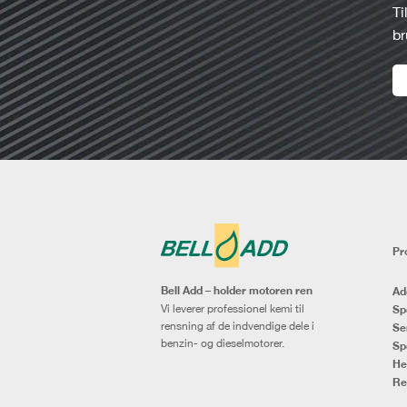
Ti
br
Pr
Bell Add – holder motoren ren
Ad
Vi leverer professionel kemi til
Sp
rensning af de indvendige dele i
Se
benzin- og dieselmotorer.
Sp
He
Re