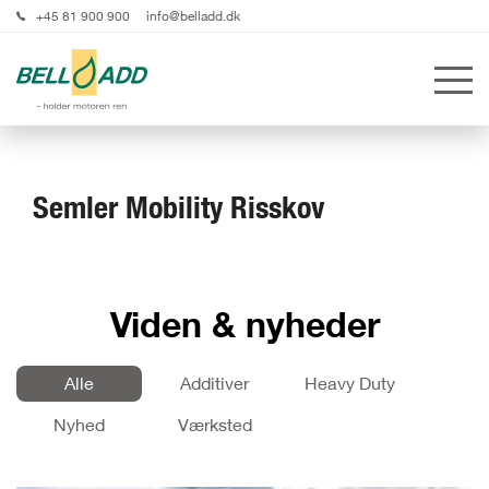
+45 81 900 900
info@belladd.dk
Semler Mobility Risskov
Viden & nyheder
Alle
Additiver
Heavy Duty
Nyhed
Værksted