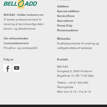
Additiver
Special additiver
Bell Add – holder motoren ren
ServiceRens
Vi leverer professionel kemi til
Specialrens
rensning af de indvendige dele i
Heavy Duty
benzin- og dieselmotorer.
Rensemaskiner
Om virksomheden
Mekanika
Leverandørservice
Kvalitetsprodukter til smøring og
Privatlivs- og cookiepolitik
vedligeholdelse af køretøjer.
Følg os
Kontakt
Bell Add
Gungevej 9, 2650 Hvidovre
Bugattivej 15, DK-7100 Vejle
Telefon:
+45 81 900 900
Åbningstider
Man-tors: 8-16 – Fre: 8-15