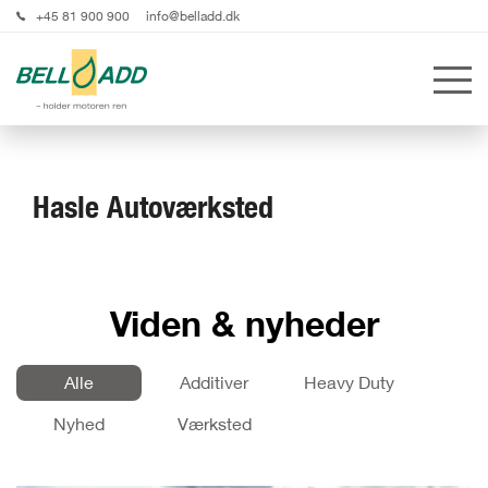
+45 81 900 900
info@belladd.dk
Hasle Autoværksted
Viden & nyheder
Alle
Additiver
Heavy Duty
Nyhed
Værksted