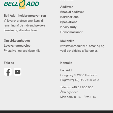
Additiver
Special additiver
Bell Add – holder motoren ren
ServiceRens
Vi leverer professionel kemi til
Specialrens
rensning af de indvendige dele i
Heavy Duty
benzin- og dieselmotorer.
Rensemaskiner
Om virksomheden
Mekanika
Leverandørservice
Kvalitetsprodukter til smøring og
Privatlivs- og cookiepolitik
vedligeholdelse af køretøjer.
Følg os
Kontakt
Bell Add
Gungevej 9, 2650 Hvidovre
Bugattivej 15, DK-7100 Vejle
Telefon:
+45 81 900 900
Åbningstider
Man-tors: 8-16 – Fre: 8-15