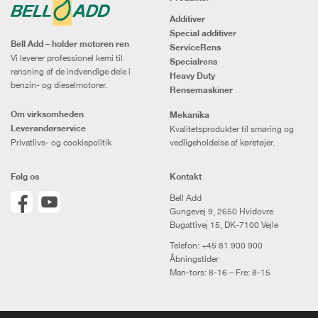
Additiver
Special additiver
Bell Add – holder motoren ren
ServiceRens
Vi leverer professionel kemi til
Specialrens
rensning af de indvendige dele i
Heavy Duty
benzin- og dieselmotorer.
Rensemaskiner
Om virksomheden
Mekanika
Leverandørservice
Kvalitetsprodukter til smøring og
Privatlivs- og cookiepolitik
vedligeholdelse af køretøjer.
Følg os
Kontakt
Bell Add
Gungevej 9, 2650 Hvidovre
Bugattivej 15, DK-7100 Vejle
Telefon:
+45 81 900 900
Åbningstider
Man-tors: 8-16 – Fre: 8-15