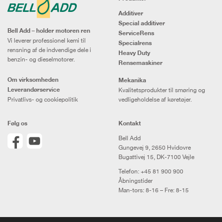
Additiver
Special additiver
Bell Add – holder motoren ren
ServiceRens
Vi leverer professionel kemi til
Specialrens
rensning af de indvendige dele i
Heavy Duty
benzin- og dieselmotorer.
Rensemaskiner
Om virksomheden
Mekanika
Leverandørservice
Kvalitetsprodukter til smøring og
Privatlivs- og cookiepolitik
vedligeholdelse af køretøjer.
Følg os
Kontakt
Bell Add
Gungevej 9, 2650 Hvidovre
Bugattivej 15, DK-7100 Vejle
Telefon:
+45 81 900 900
Åbningstider
Man-tors: 8-16 – Fre: 8-15