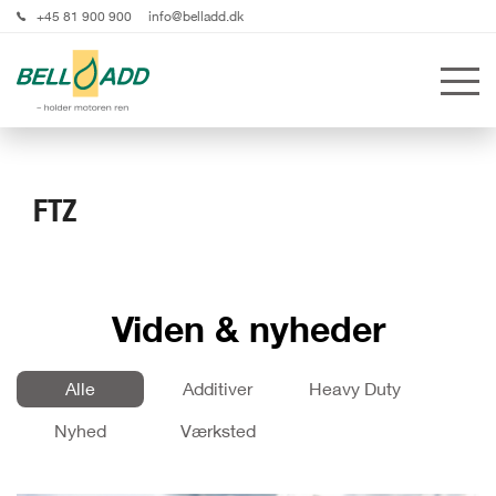
+45 81 900 900
info@belladd.dk
FTZ
Viden & nyheder
Alle
Additiver
Heavy Duty
Nyhed
Værksted