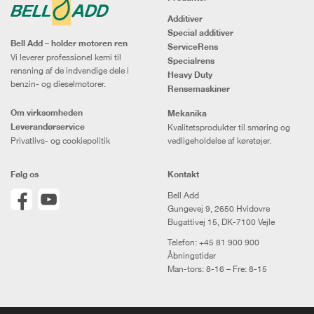
Additiver
Special additiver
Bell Add – holder motoren ren
ServiceRens
Vi leverer professionel kemi til
Specialrens
rensning af de indvendige dele i
Heavy Duty
benzin- og dieselmotorer.
Rensemaskiner
Om virksomheden
Mekanika
Leverandørservice
Kvalitetsprodukter til smøring og
Privatlivs- og cookiepolitik
vedligeholdelse af køretøjer.
Følg os
Kontakt
Bell Add
Gungevej 9, 2650 Hvidovre
Bugattivej 15, DK-7100 Vejle
Telefon:
+45 81 900 900
Åbningstider
Man-tors: 8-16 – Fre: 8-15