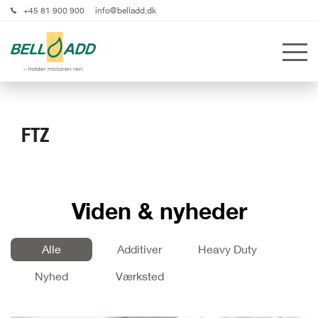
+45 81 900 900
info@belladd.dk
FTZ
Viden & nyheder
Alle
Additiver
Heavy Duty
Nyhed
Værksted