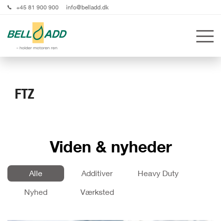
+45 81 900 900
info@belladd.dk
FTZ
Viden & nyheder
Alle
Additiver
Heavy Duty
Nyhed
Værksted