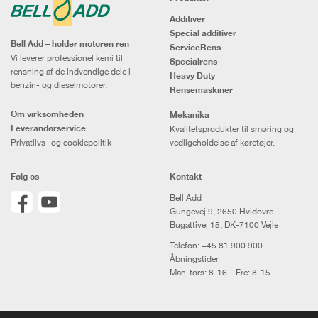
Additiver
Special additiver
Bell Add – holder motoren ren
ServiceRens
Vi leverer professionel kemi til
Specialrens
rensning af de indvendige dele i
Heavy Duty
benzin- og dieselmotorer.
Rensemaskiner
Om virksomheden
Mekanika
Leverandørservice
Kvalitetsprodukter til smøring og
Privatlivs- og cookiepolitik
vedligeholdelse af køretøjer.
Følg os
Kontakt
Bell Add
Gungevej 9, 2650 Hvidovre
Bugattivej 15, DK-7100 Vejle
Telefon:
+45 81 900 900
Åbningstider
Man-tors: 8-16 – Fre: 8-15