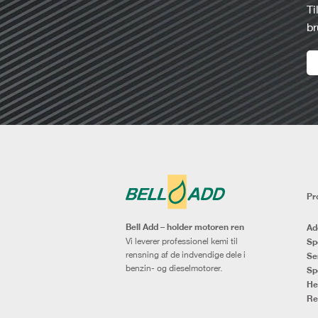
Ti
br
Pr
Bell Add – holder motoren ren
Ad
Vi leverer professionel kemi til
Sp
rensning af de indvendige dele i
Se
benzin- og dieselmotorer.
Sp
He
Re