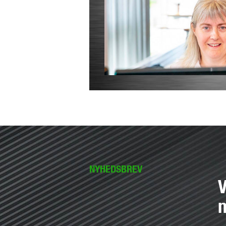
NYHEDSBREV
V
n