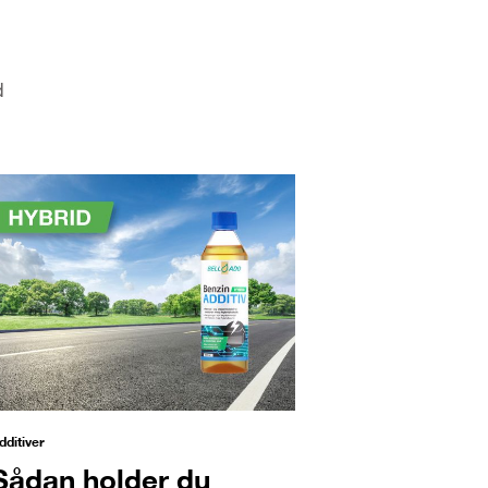
d
dditiver
Sådan holder du