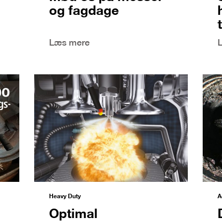
og fagdage
Læs mere
Heavy Duty
A
Optimal