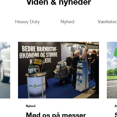
Viden & nyheder
Heavy Duty
Nyhed
Værkste
Nyhed
A
Mød os på messer