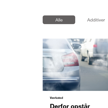
Alle
Additiver
Værksted
Derfor opstår