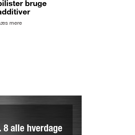
bilister bruge
additiver
Læs mere
l. 8 alle hverdage