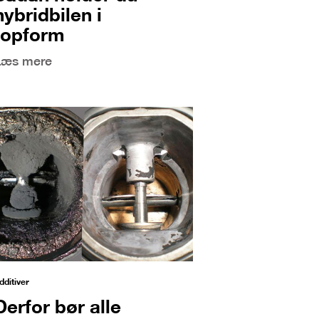
hybridbilen i
topform
Læs mere
dditiver
Derfor bør alle