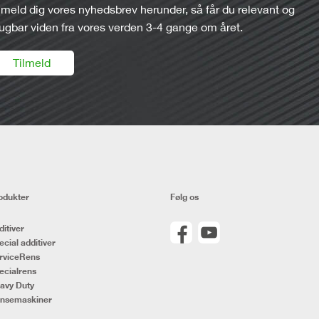
lmeld dig vores nyhedsbrev herunder, så får du relevant og
ugbar viden fra vores verden 3-4 gange om året.
Tilmeld
odukter
Følg os
ditiver
ecial additiver
rviceRens
ecialrens
avy Duty
nsemaskiner