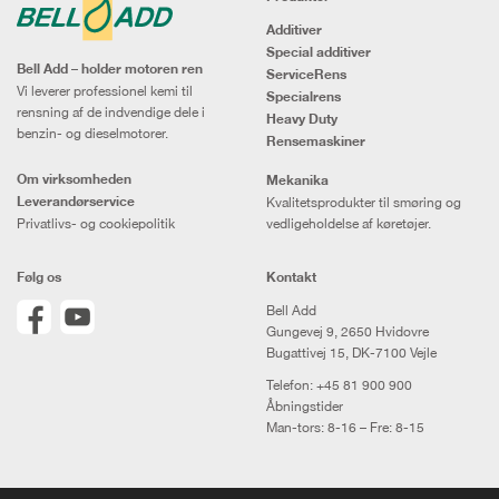
Additiver
Special additiver
Bell Add – holder motoren ren
ServiceRens
Vi leverer professionel kemi til
Specialrens
rensning af de indvendige dele i
Heavy Duty
benzin- og dieselmotorer.
Rensemaskiner
Om virksomheden
Mekanika
Leverandørservice
Kvalitetsprodukter til smøring og
Privatlivs- og cookiepolitik
vedligeholdelse af køretøjer.
Følg os
Kontakt
Bell Add
Gungevej 9, 2650 Hvidovre
Bugattivej 15, DK-7100 Vejle
Telefon:
+45 81 900 900
Åbningstider
Man-tors: 8-16 – Fre: 8-15