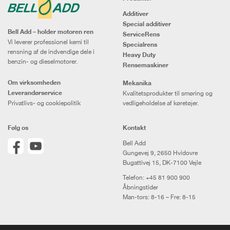
Additiver
Special additiver
Bell Add – holder motoren ren
ServiceRens
Vi leverer professionel kemi til
Specialrens
rensning af de indvendige dele i
Heavy Duty
benzin- og dieselmotorer.
Rensemaskiner
Om virksomheden
Mekanika
Leverandørservice
Kvalitetsprodukter til smøring og
Privatlivs- og cookiepolitik
vedligeholdelse af køretøjer.
Følg os
Kontakt
Bell Add
Gungevej 9, 2650 Hvidovre
Bugattivej 15, DK-7100 Vejle
Telefon:
+45 81 900 900
Åbningstider
Man-tors: 8-16 – Fre: 8-15