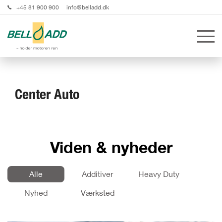
+45 81 900 900
info@belladd.dk
Center Auto
Viden & nyheder
Alle
Additiver
Heavy Duty
Nyhed
Værksted