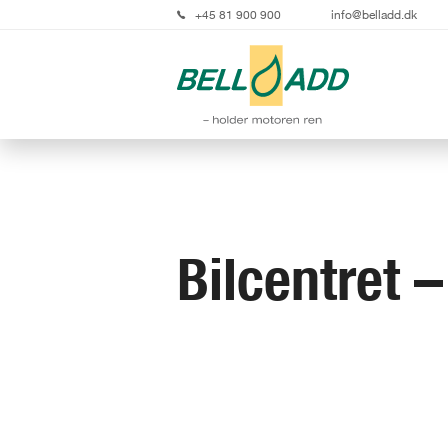
+45 81 900 900
info@belladd.dk
Bilcentret –