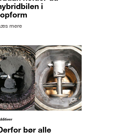
hybridbilen i
topform
Læs mere
dditiver
Derfor bør alle