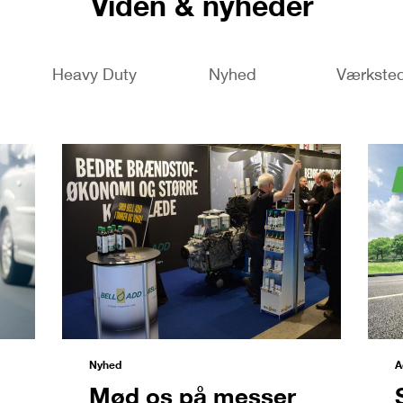
Viden & nyheder
Heavy Duty
Nyhed
Værkste
Nyhed
A
Mød os på messer