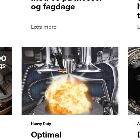
og fagdage
Læs mere
Heavy Duty
A
Optimal