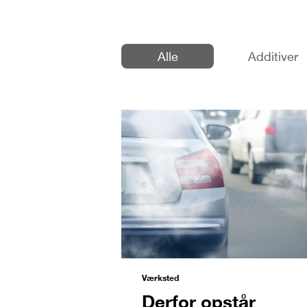
Alle
Additiver
Værksted
Derfor opstår