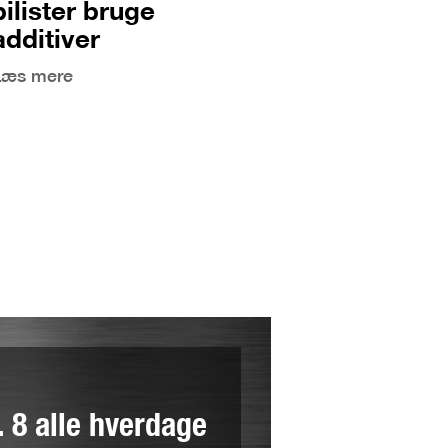
bilister bruge
additiver
Læs mere
l. 8 alle hverdage