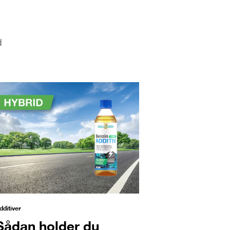
d
dditiver
Sådan holder du