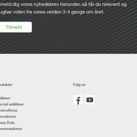
lmeld dig vores nyhedsbrev herunder, så får du relevant og
ugbar viden fra vores verden 3-4 gange om året.
Tilmeld
odukter
Følg os
ditiver
ecial additiver
rviceRens
ecialrens
avy Duty
nsemaskiner