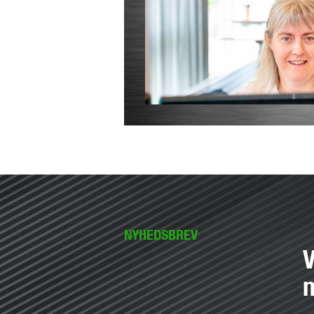
NYHEDSBREV
V
n