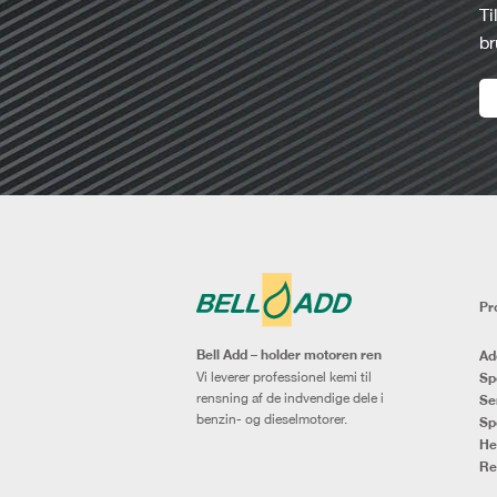
Ti
br
Pr
Bell Add – holder motoren ren
Ad
Vi leverer professionel kemi til
Sp
rensning af de indvendige dele i
Se
benzin- og dieselmotorer.
Sp
He
Re