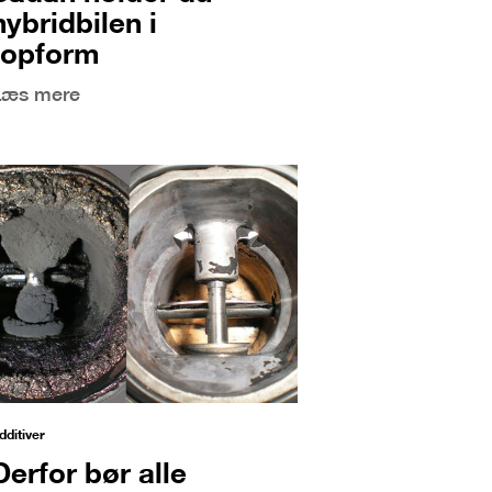
hybridbilen i
topform
Læs mere
dditiver
Derfor bør alle