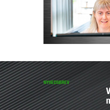
NYHEDSBREV
V
n