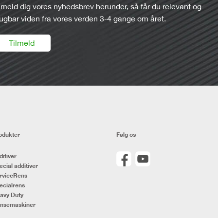
lmeld dig vores nyhedsbrev herunder, så får du relevant og
ugbar viden fra vores verden 3-4 gange om året.
Tilmeld
odukter
Følg os
ditiver
ecial additiver
rviceRens
ecialrens
avy Duty
nsemaskiner