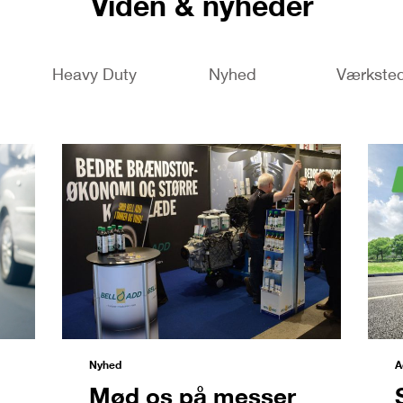
Viden & nyheder
Heavy Duty
Nyhed
Værkste
Nyhed
A
Mød os på messer