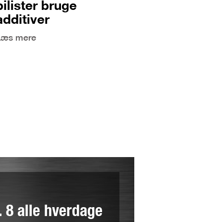
bilister bruge
additiver
Læs mere
l. 8 alle hverdage