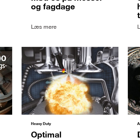
og fagdage
Læs mere
Heavy Duty
A
Optimal