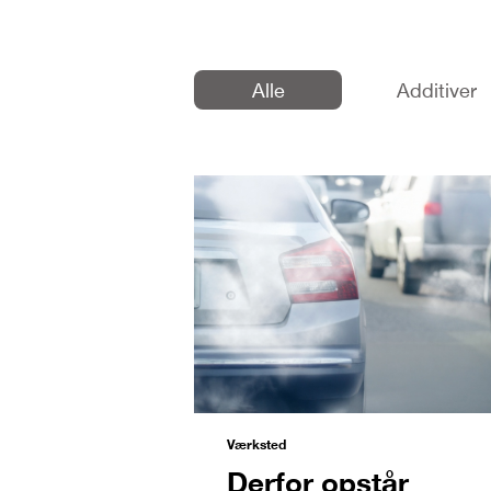
Alle
Additiver
Værksted
Derfor opstår