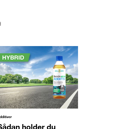
d
dditiver
Sådan holder du