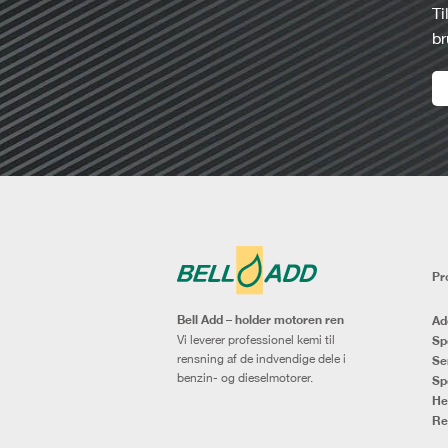
Ti
br
Pr
Bell Add – holder motoren ren
Ad
Vi leverer professionel kemi til
Sp
rensning af de indvendige dele i
Se
benzin- og dieselmotorer.
Sp
He
Re