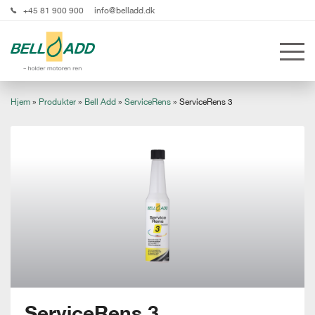
+45 81 900 900
info@belladd.dk
Hjem
»
Produkter
»
Bell Add
»
ServiceRens
»
ServiceRens 3
ServiceRens 3