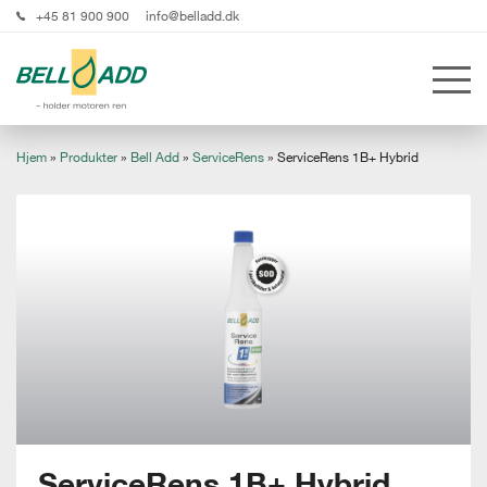
+45 81 900 900
info@belladd.dk
Hjem
»
Produkter
»
Bell Add
»
ServiceRens
»
ServiceRens 1B+ Hybrid
ServiceRens 1B+ Hybrid