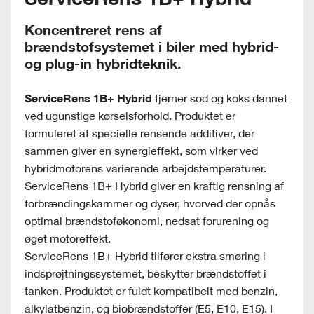
Koncentreret rens af
brændstofsystemet i biler med hybrid-
og plug-in hybridteknik.
ServiceRens 1B+ Hybrid
fjerner sod og koks dannet
ved ugunstige kørselsforhold. Produktet er
formuleret af specielle rensende additiver, der
sammen giver en synergieffekt, som virker ved
hybridmotorens varierende arbejdstemperaturer.
ServiceRens 1B+ Hybrid giver en kraftig rensning af
forbrændingskammer og dyser, hvorved der opnås
optimal brændstoføkonomi, nedsat forurening og
øget motoreffekt.
ServiceRens 1B+ Hybrid tilfører ekstra smøring i
indsprøjtningssystemet, beskytter brændstoffet i
tanken. Produktet er fuldt kompatibelt med benzin,
alkylatbenzin, og biobrændstoffer (E5, E10, E15). I