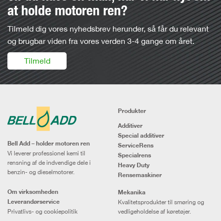
at holde motoren ren?
Tilmeld dig vores nyhedsbrev herunder, så får du relevant
og brugbar viden fra vores verden 3-4 gange om året.
Tilmeld
Produkter
Additiver
Special additiver
Bell Add – holder motoren ren
ServiceRens
Vi leverer professionel kemi til
Specialrens
rensning af de indvendige dele i
Heavy Duty
benzin- og dieselmotorer.
Rensemaskiner
Om virksomheden
Mekanika
Leverandørservice
Kvalitetsprodukter til smøring og
Privatlivs- og cookiepolitik
vedligeholdelse af køretøjer.