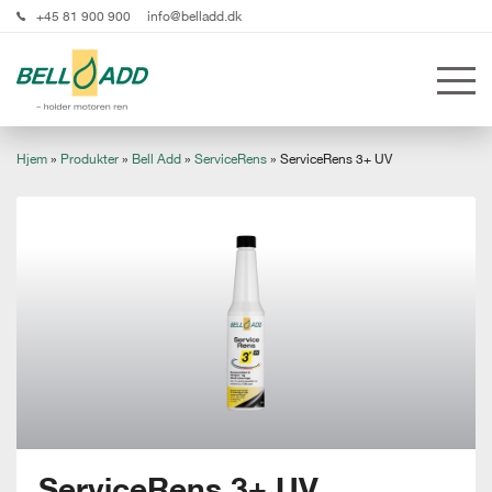
+45 81 900 900
info@belladd.dk
Hjem
»
Produkter
»
Bell Add
»
ServiceRens
»
ServiceRens 3+ UV
ServiceRens 3+ UV