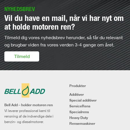
NYHEDSBREV
Vil du have en mail, når vi har nyt om
at holde motoren ren?
Tilmeld dig vores nyhedsbrev herunder, så får du relevant
og brugbar viden fra vores verden 3-4 gange om året.
Tilmeld
Produkter
Additiver
Special additiver
Bell Add – holder motoren ren
ServiceRens
Vi leverer professionel kemi til
Specialrens
rensning af de indvendige dele i
Heavy Duty
benzin- og dieselmotorer.
Rensemaskiner