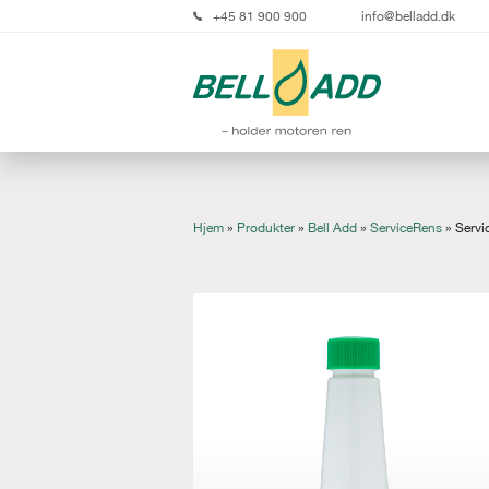
+45 81 900 900
info@belladd.dk
Hjem
»
Produkter
»
Bell Add
»
ServiceRens
»
Servi