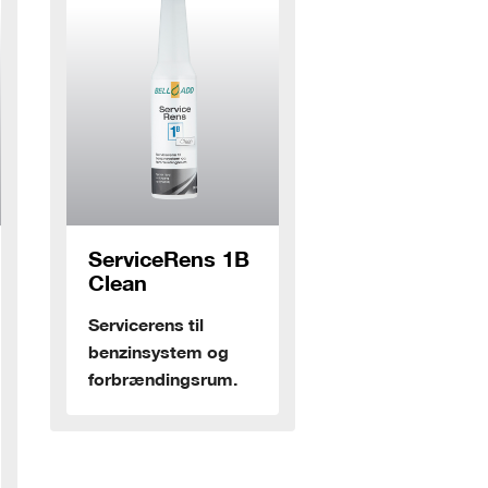
eRens 1B
ServiceRens 1B
100 ml
ns til
Specialrens til
ystem og
benzinsystem og
dingsrum.
forbrændingsrum.