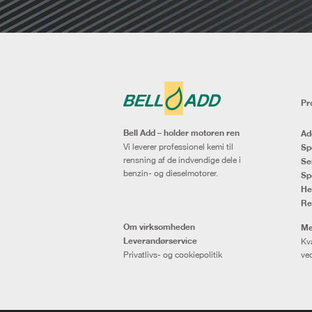
Pr
Bell Add – holder motoren ren
Ad
Vi leverer professionel kemi til
Sp
rensning af de indvendige dele i
Se
benzin- og dieselmotorer.
Sp
He
Re
Om virksomheden
Me
Leverandørservice
Kva
Privatlivs- og cookiepolitik
ved