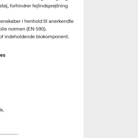
j, forhindrer fejlindsprøjtning
enskaber i henhold til anerkendte
 olie normen (EN 590).
tof indeholdende biokomponent.
nes
k.