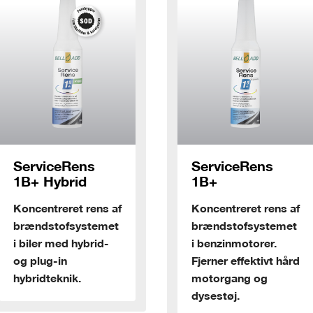
ServiceRens
Servic
1B+
Clean
s af
Koncentreret rens af
Servicere
met
brændstofsystemet
benzins
d-
i benzinmotorer.
forbræn
Fjerner effektivt hård
motorgang og
dysestøj.