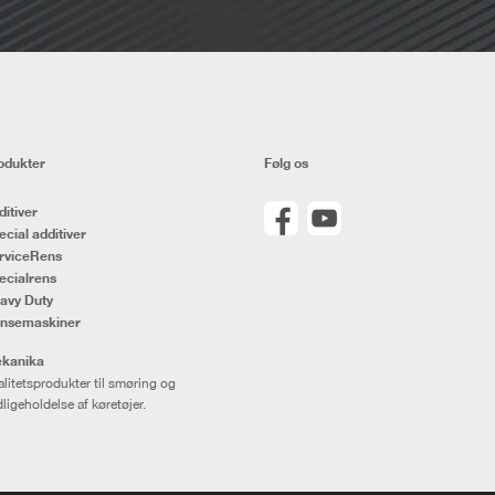
odukter
Følg os
ditiver
ecial additiver
rviceRens
ecialrens
avy Duty
nsemaskiner
kanika
litetsprodukter til smøring og
ligeholdelse af køretøjer.