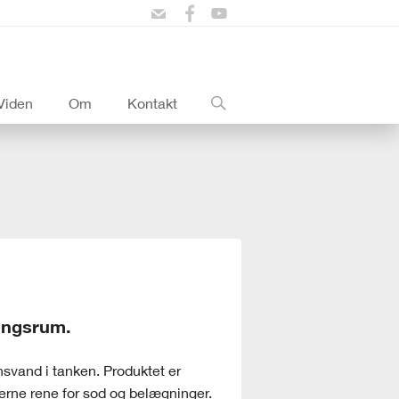
Viden
Om
Kontakt
dingsrum.
vand i tanken. Produktet er
serne rene for sod og belægninger.