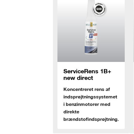
ServiceRens 1B+
ServiceRens
new direct
1B+ Hybrid
Koncentreret rens af
Koncentreret ren
indsprøjtningssystemet
brændstofsyste
i benzinmotorer med
i biler med hybri
direkte
og plug-in
brændstofindsprøjtning.
hybridteknik.