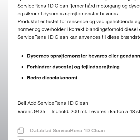
ServiceRens 1D Clean fjerner hård motorgang og dysestø
og sikrer at dysernes sprøjtemønster bevares.
Produktet er testet for rensende og vedligeholdende eg
normer og overholder i korrekt blandingsforhold diesel
ServiceRens 1D Clean kan anvendes til dieselbrænds
Dysernes sprøjtemønster bevares eller gendan
Forhindrer dysestøj og fejlindsprøjtning
Bedre dieseløkonomi
Bell Add ServiceRens 1D Clean
Varenr. 9435
Indhold: 200 ml. Leveres i karton á 48 st
Datablad ServiceRens 1D Clean