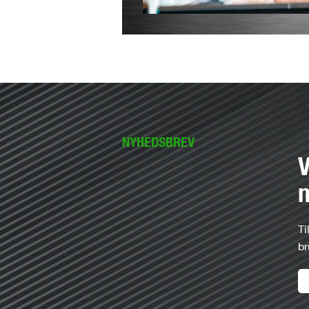
NYHEDSBREV
V
n
Ti
br