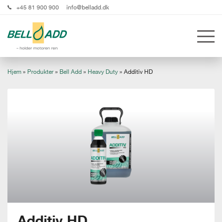
+45 81 900 900
info@belladd.dk
Hjem
»
Produkter
»
Bell Add
»
Heavy Duty
»
Additiv HD
Additiv HD