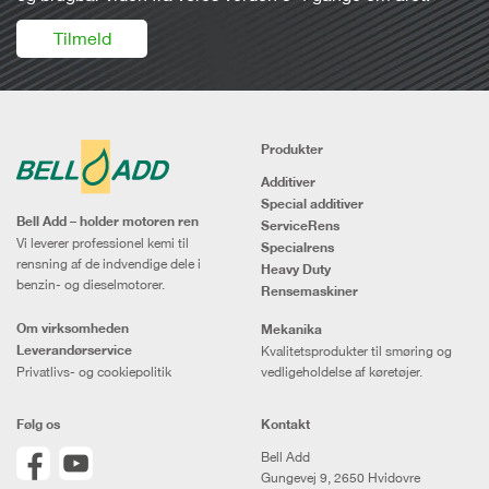
Tilmeld
Produkter
Additiver
Special additiver
Bell Add – holder motoren ren
ServiceRens
Vi leverer professionel kemi til
Specialrens
rensning af de indvendige dele i
Heavy Duty
benzin- og dieselmotorer.
Rensemaskiner
Om virksomheden
Mekanika
Leverandørservice
Kvalitetsprodukter til smøring og
Privatlivs- og cookiepolitik
vedligeholdelse af køretøjer.
Følg os
Kontakt
Bell Add
Gungevej 9, 2650 Hvidovre