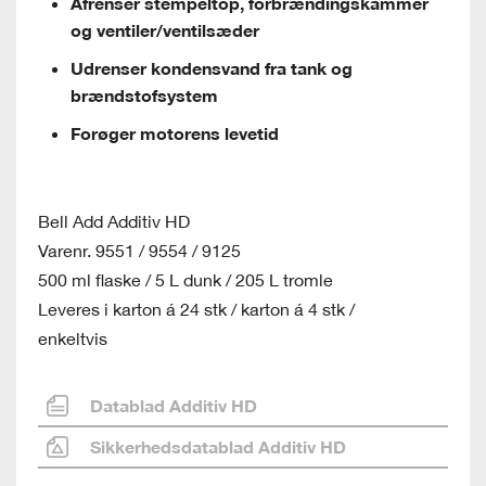
Afrenser stempeltop, forbrændingskammer
og ventiler/ventilsæder
Udrenser kondensvand fra tank og
brændstofsystem
Forøger motorens levetid
Bell Add Additiv HD
Varenr. 9551 / 9554 / 9125
500 ml flaske / 5 L dunk / 205 L tromle
Leveres i karton á 24 stk / karton á 4 stk /
enkeltvis
Datablad Additiv HD
Sikkerhedsdatablad Additiv HD